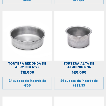
$250
$791,67
TORTERA REDONDA DE
TORTERA ALTA DE
ALUMINIO N°24
ALUMINIO N°16
$12.000
$20.000
24
cuotas sin interés de
24
cuotas sin interés de
$500
$833,33