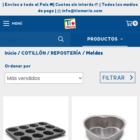
| Envíos a todo el País 🚚| Cuotas sin interés 💳 | Todos los medios
de pago | 📩
info@tiomario.com
0
MENÚ
PRODUCTOS
Inicio
/
COTILLÓN
/
REPOSTERÍA
/
Moldes
Ordenar por
FILTRAR