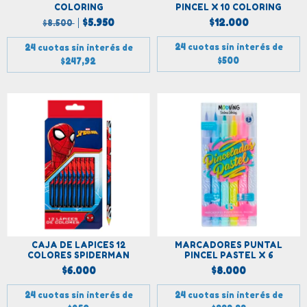
COLORING
PINCEL X 10 COLORING
$5.950
$12.000
$8.500
24
cuotas sin interés de
24
cuotas sin interés de
$500
$247,92
CAJA DE LAPICES 12
MARCADORES PUNTAL
COLORES SPIDERMAN
PINCEL PASTEL X 6
$6.000
$8.000
24
cuotas sin interés de
24
cuotas sin interés de