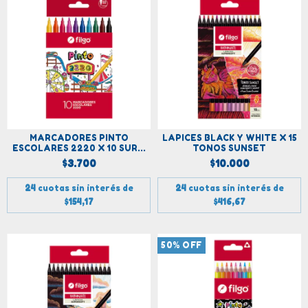
MARCADORES PINTO
LAPICES BLACK Y WHITE X 15
ESCOLARES 2220 X 10 SUR...
TONOS SUNSET
$3.700
$10.000
24
cuotas sin interés de
24
cuotas sin interés de
$154,17
$416,67
50
%
OFF