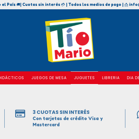
 el País 🚚| Cuotas sin interés 💳 | Todos los medios de pago | 📩
info
DIDÁCTICOS
JUEGOS DE MESA
JUGUETES
LIBRERIA
DIA D
3 CUOTAS SIN INTERÉS
Con tarjetas de crédito Visa y
Mastercard