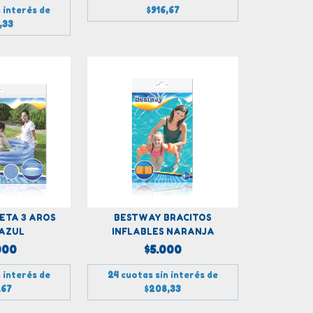
 interés de
$916,67
,33
ETA 3 AROS
BESTWAY BRACITOS
 AZUL
INFLABLES NARANJA
000
$5.000
 interés de
24
cuotas sin interés de
,67
$208,33