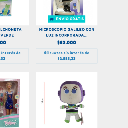
ENVÍO GRATIS
OLCHONETA
MICROSCOPIO GALILEO CON
 VERDE
LUZ INCORPORADA...
000
$62.000
 interés de
24
cuotas sin interés de
,33
$2.583,33