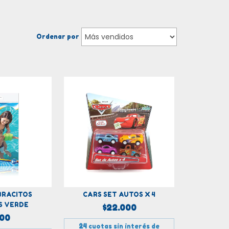
Ordenar por
BRACITOS
CARS SET AUTOS X 4
S VERDE
$22.000
000
24
cuotas sin interés de