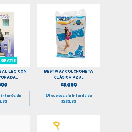
 GRATIS
GALILEO CON
BESTWAY COLCHONETA
PORADA...
CLÁSICA AZUL
000
$8.000
 interés de
24
cuotas sin interés de
8,33
$333,33