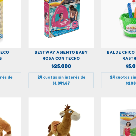
LECO
BESTWAY ASIENTO BABY
BALDE CHICO
S
ROSA CON TECHO
RASTR
$25.000
$5.
erés de
24
cuotas sin interés de
24
cuotas sin
$1.041,67
$208