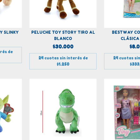
Y SLINKY
PELUCHE TOY STORY TIRO AL
BESTWAY C
BLANCO
CLÁSICA
$30.000
$8.
erés de
24
cuotas sin interés de
24
cuotas sin
$1.250
$333