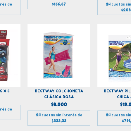
$166,67
24
cuotas sin
erés de
$208
S X 6
BESTWAY COLCHONETA
BESTWAY PIL
CLÁSICA ROSA
CHICA
$8.000
$19.
erés de
24
cuotas sin interés de
24
cuotas sin
$333,33
$791