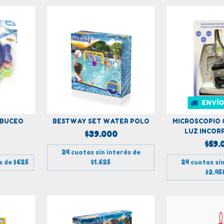
ENVÍO
 BUCEO
BESTWAY SET WATER POLO
MICROSCOPIO 
LUZ INCOR
$39.000
$59.
24
cuotas sin interés de
és de
$625
$1.625
24
cuotas sin
$2.45