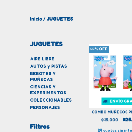
Inicio
JUGUETES
/
JUGUETES
44
%
OFF
AIRE LIBRE
AUTOS y PISTAS
BEBOTES Y
MUÑECAS
CIENCIAS Y
EXPERIMENTOS
COLECCIONABLES
ENVÍO GRA
PERSONAJES
COMBO MUÑECOS P
$25
$45.000
Filtros
24
cuotas sin int