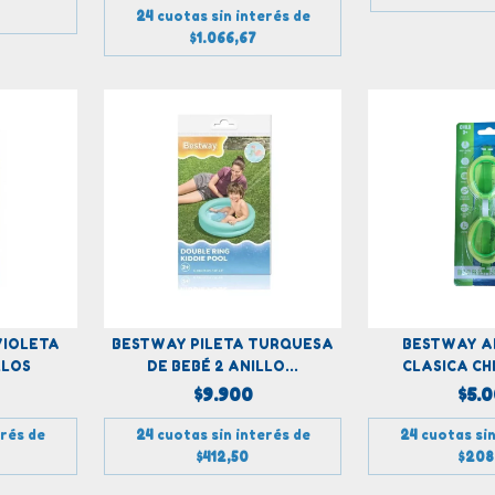
24
cuotas sin interés de
$1.066,67
VIOLETA
BESTWAY PILETA TURQUESA
BESTWAY A
LLOS
DE BEBÉ 2 ANILLO...
CLASICA CH
$9.900
$5.
erés de
24
cuotas sin interés de
24
cuotas sin
$412,50
$208