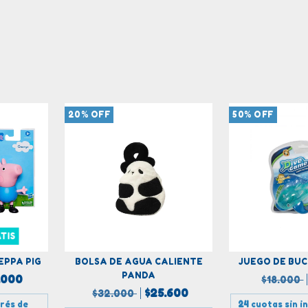
20
%
OFF
50
%
OFF
TIS
EPPA PIG
BOLSA DE AGUA CALIENTE
JUEGO DE BU
PANDA
.000
$18.000
$25.600
$32.000
erés de
24
cuotas sin i