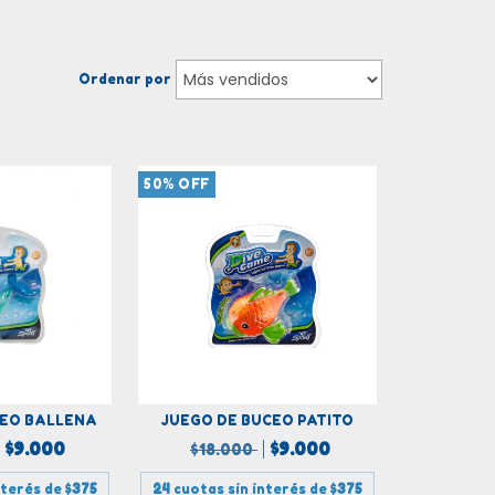
Ordenar por
50
%
OFF
CEO BALLENA
JUEGO DE BUCEO PATITO
$9.000
$9.000
$18.000
nterés de
$375
24
cuotas sin interés de
$375