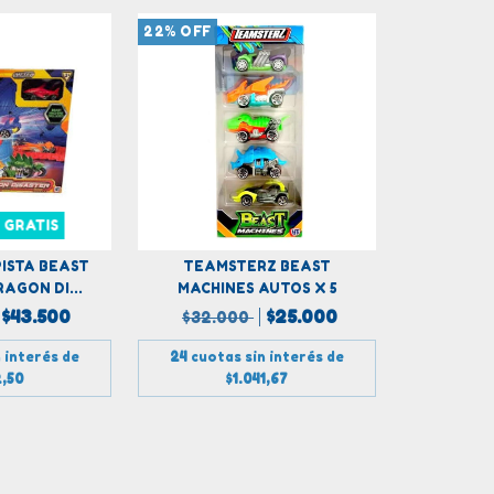
22
%
OFF
 GRATIS
ISTA BEAST
TEAMSTERZ BEAST
AGON DI...
MACHINES AUTOS X 5
$43.500
$25.000
$32.000
 interés de
24
cuotas sin interés de
2,50
$1.041,67