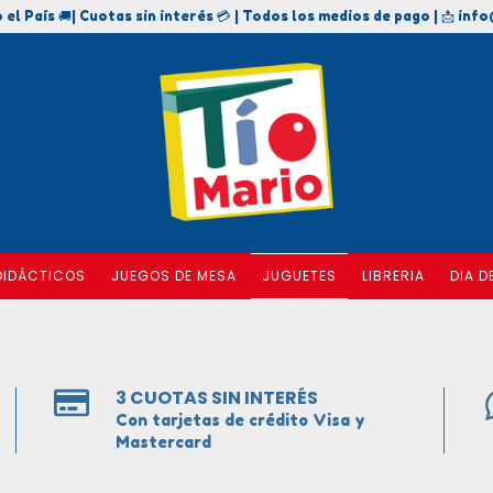
 el País 🚚| Cuotas sin interés 💳 | Todos los medios de pago | 📩
info
DIDÁCTICOS
JUEGOS DE MESA
JUGUETES
LIBRERIA
DIA D
3 CUOTAS SIN INTERÉS
Con tarjetas de crédito Visa y
Mastercard